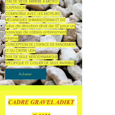
ÉTAI DE SIÈGE ARRIÈRE À MICRO-
SUSPENSION
COMPATIBLE AVEC LES MOTEURS
MÉCANIQUES SHIMANO/SRAM ET DI2
Tube de direction droit de 1,5" pour un
passage de câbles entièrement
interne
CONCEPTION DE L'ESPACE DE RANGEMENT
ET DU CINTRE UDH
TIGE DE SELLE AÉRODYNAMIQUE
SPÉCIFIQUE ET COLLIER DE SELLE INVISIBLE
Acheter