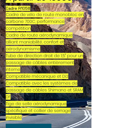
Cadre R1058
Cadre de vélo de route monobloc en
carbone 700C, performance
compétition
Cadre de route aérodynamique
alliant maniabilité, confort et
aérodynamisme
Tube de direction droit de 1,5" pour un
passage de câbles entièrement
interne
Compatible mécanique et Di2
Compatible avec les systèmes de
passage de câbles Shimano et SRAM
DF
Tige de selle aérodynamique
spécifique et collier de serrage
invisible