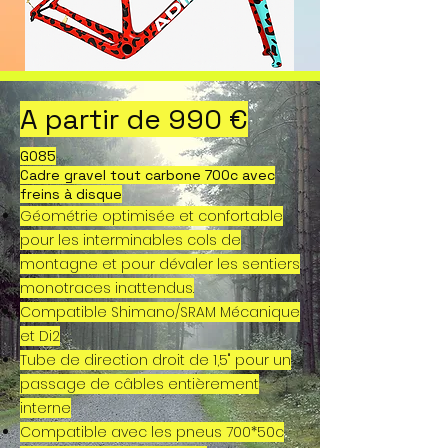
A partir de 990 €
G085
Cadre gravel tout carbone 700c avec
freins à disque
Géométrie optimisée et confortable
pour les interminables cols de
montagne et pour dévaler les sentiers
monotraces inattendus.
Compatible Shimano/SRAM Mécanique
et Di2
Tube de direction droit de 1,5" pour un
passage de câbles entièrement
interne
Compatible avec les pneus 700*50c