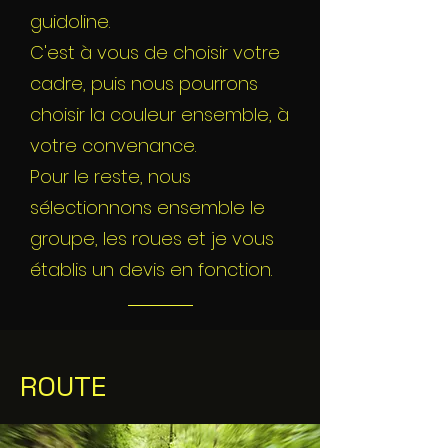
guidoline.
C'est à vous de choisir votre
cadre, puis nous pourrons
choisir la couleur ensemble, à
votre convenance.
Pour le reste, nous
sélectionnons ensemble le
groupe, les roues et je vous
établis un devis en fonction.
ROUTE