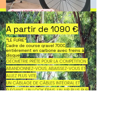
A partir de 1090 €
​"LE FURIE"
Cadre de course gravel 700C
entièrement en carbone avec freins à
disque
GÉOMÉTRIE PRÊTE POUR LA COMPÉTITION :
ABANDONNEZ-VOUS, ABAISSEZ-VOUS ET
ALLEZ PLUS VITE.
UN CÂBLAGE DE CÂBLES INTÉGRAL ET
ÉLÉGANT : UN LOOK ÉPAIS, UN AIR PLUS PUR.
COMPATIBLE AVEC LES MOTEURS
MÉCANIQUES SHIMANO/SRAM ET DI2
Tube de direction droit de 1,5" pour un
passage de câbles entièrement
interne
CONCEPTION DE L'ESPACE DE RANGEMENT