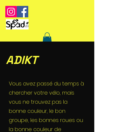
ADIKT
Vous avez passé du temps à
chercher votre vélo, mais
vous ne trouvez pas la
bonne couleur, le bon
groupe, les bonnes roues ou
la bonne couleur de